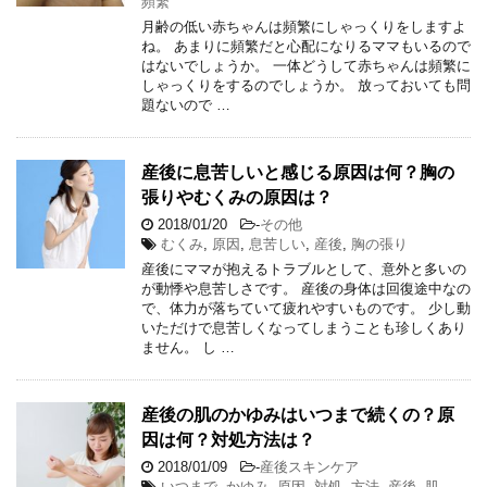
頻繁
月齢の低い赤ちゃんは頻繁にしゃっくりをしますよ
ね。 あまりに頻繁だと心配になりるママもいるので
はないでしょうか。 一体どうして赤ちゃんは頻繁に
しゃっくりをするのでしょうか。 放っておいても問
題ないので …
産後に息苦しいと感じる原因は何？胸の
張りやむくみの原因は？
2018/01/20
-
その他
むくみ
,
原因
,
息苦しい
,
産後
,
胸の張り
産後にママが抱えるトラブルとして、意外と多いの
が動悸や息苦しさです。 産後の身体は回復途中なの
で、体力が落ちていて疲れやすいものです。 少し動
いただけで息苦しくなってしまうことも珍しくあり
ません。 し …
産後の肌のかゆみはいつまで続くの？原
因は何？対処方法は？
2018/01/09
-
産後スキンケア
いつまで
,
かゆみ
,
原因
,
対処
,
方法
,
産後
,
肌