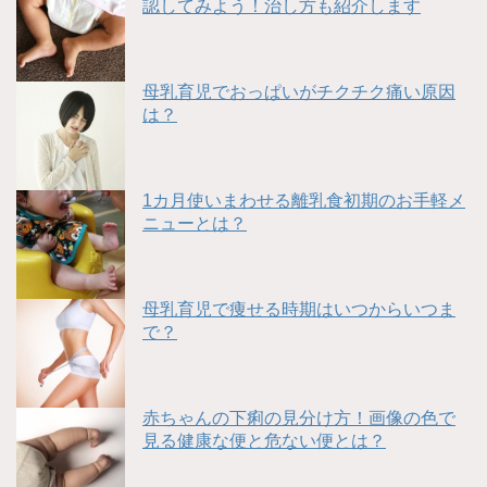
認してみよう！治し方も紹介します
母乳育児でおっぱいがチクチク痛い原因
は？
1カ月使いまわせる離乳食初期のお手軽メ
ニューとは？
母乳育児で痩せる時期はいつからいつま
で？
赤ちゃんの下痢の見分け方！画像の色で
見る健康な便と危ない便とは？