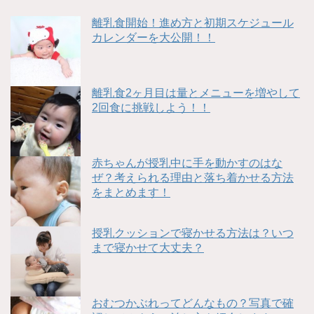
離乳食開始！進め方と初期スケジュール
カレンダーを大公開！！
離乳食2ヶ月目は量とメニューを増やして
2回食に挑戦しよう！！
赤ちゃんが授乳中に手を動かすのはな
ぜ？考えられる理由と落ち着かせる方法
をまとめます！
授乳クッションで寝かせる方法は？いつ
まで寝かせて大丈夫？
おむつかぶれってどんなもの？写真で確