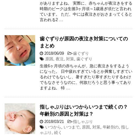
がありますよね。 実際に、赤ちゃんが夜泣きをする
時期のピークは生後3ヶ月頃～1歳過ぎ頃だと言われ
ています。 ただ、中には夜泣きがおさまってくると
言われる2 …
歯ぐずりが原因の夜泣き対策についての
まとめ
2018/06/09
-
歯ぐずり
原因
,
夜泣
,
対策
,
歯ぐずり
生後6ヶ月頃の赤ちゃんが、急に夜泣きをするよう
になった。 日中疲れすぎているとか興奮しすぎてい
るわけでもないし、暑すぎたり寒すぎたりするわけ
でもなさそうなのに、何故だろうと思う事ってあり
ますよね。 特 …
指しゃぶりはいつからいつまで続くの？
年齢別の原因と対策は？
2018/03/21
-
指しゃぶり
いつから
,
いつまで
,
原因
,
対策
,
年齢別の
,
指し
ゃぶり
,
続く