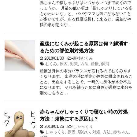
赤ちゃんの指しゃぶりはいつからいつまで続くので
しょうか。 月齢の低い頃は「指しゃぶりしている姿
もかわいいな」と、パパやママも気にならないこと
が多いですが、ある程度成長して来ると、歯並びや
指の形が悪くな …
産後にむくみが起こる原因は何？解消す
るための部位別対処方法
2018/01/30
-
産後むくみ
むくみ
,
原因
,
対策
,
方法
,
産後
,
解消
産後は身体の水分バランスが崩れるのでむくみやす
くなります。 出産の時に羊水が体外に排出されるこ
とと、出血をすることで、一時的に身体が水分不足
になります。 それを補うために身体が過剰に水分を
溜めこもうと …
赤ちゃんがしゃっくりで寝ない時の対処
方法！頻繁にする原因は？
2018/01/25
-
しゃっくり
しゃっくり
,
原因
,
寝ない
,
対処
,
方法
,
赤ちゃん
,