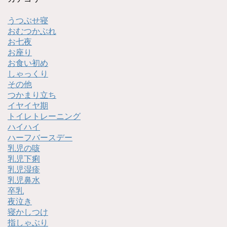
うつぶせ寝
おむつかぶれ
お七夜
お座り
お食い初め
しゃっくり
その他
つかまり立ち
イヤイヤ期
トイレトレーニング
ハイハイ
ハーフバースデー
乳児の咳
乳児下痢
乳児湿疹
乳児鼻水
卒乳
夜泣き
寝かしつけ
指しゃぶり