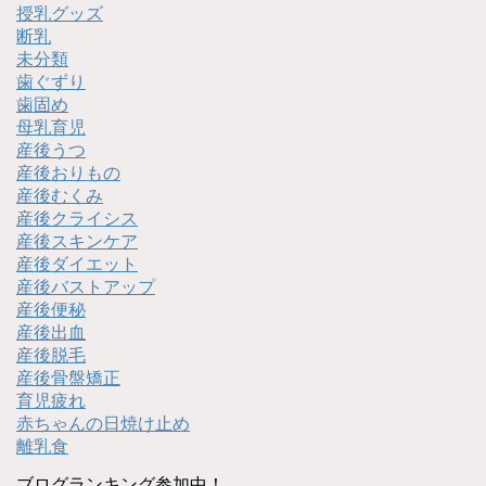
授乳グッズ
断乳
未分類
歯ぐずり
歯固め
母乳育児
産後うつ
産後おりもの
産後むくみ
産後クライシス
産後スキンケア
産後ダイエット
産後バストアップ
産後便秘
産後出血
産後脱毛
産後骨盤矯正
育児疲れ
赤ちゃんの日焼け止め
離乳食
ブログランキング参加中！