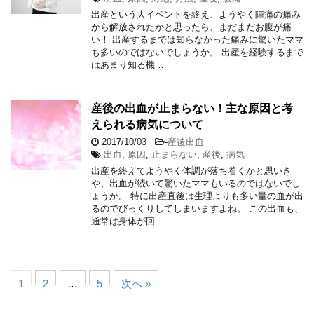
出産という大イベントを終え、ようやく陣痛の痛み
から解放されたかと思ったら、まだまだお腹が痛
い！ 出産するまでは知らなかった痛みに驚いたママ
も多いのではないでしょうか。 出産を経験するまで
はあまり知る機 …
産後の出血が止まらない！主な原因と考
えられる病気について
2017/10/03
-
産後出血
出血
,
原因
,
止まらない
,
産後
,
病気
出産を終えてようやく体調が落ち着くかと思いき
や、出血が続いて驚いたママもいるのではないでし
ょうか。 特に出産直後は生理よりも多い量の血が出
るのでびっくりしてしまいますよね。 この出血も、
通常は身体が回 …
1
2
…
5
次へ »