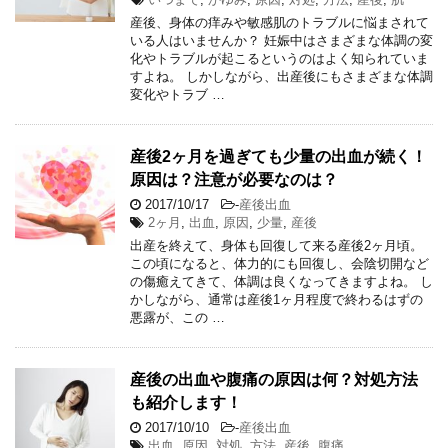
産後、身体の痒みや敏感肌のトラブルに悩まされて
いる人はいませんか？ 妊娠中はさまざまな体調の変
化やトラブルが起こるというのはよく知られていま
すよね。 しかしながら、出産後にもさまざまな体調
変化やトラブ …
産後2ヶ月を過ぎても少量の出血が続く！
原因は？注意が必要なのは？
2017/10/17
-
産後出血
2ヶ月
,
出血
,
原因
,
少量
,
産後
出産を終えて、身体も回復して来る産後2ヶ月頃。
この頃になると、体力的にも回復し、会陰切開など
の傷癒えてきて、体調は良くなってきますよね。 し
かしながら、通常は産後1ヶ月程度で終わるはずの
悪露が、この …
産後の出血や腹痛の原因は何？対処方法
も紹介します！
2017/10/10
-
産後出血
出血
,
原因
,
対処
,
方法
,
産後
,
腹痛