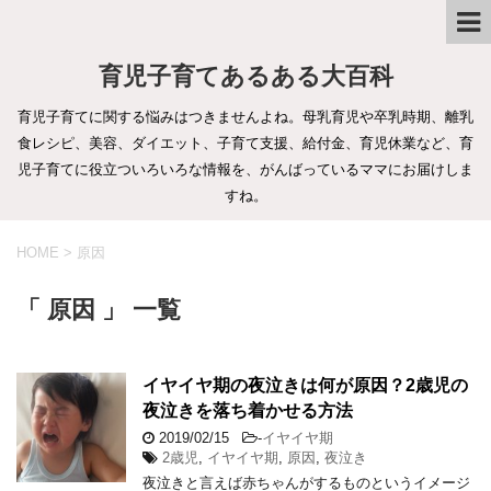
育児子育てあるある大百科
育児子育てに関する悩みはつきませんよね。母乳育児や卒乳時期、離乳
食レシピ、美容、ダイエット、子育て支援、給付金、育児休業など、育
児子育てに役立ついろいろな情報を、がんばっているママにお届けしま
すね。
HOME
>
原因
「 原因 」 一覧
イヤイヤ期の夜泣きは何が原因？2歳児の
夜泣きを落ち着かせる方法
2019/02/15
-
イヤイヤ期
2歳児
,
イヤイヤ期
,
原因
,
夜泣き
夜泣きと言えば赤ちゃんがするものというイメージ