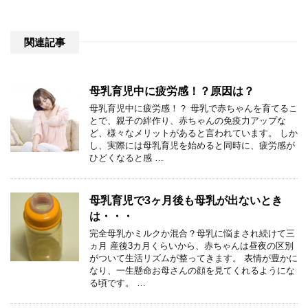
関連記事
母乳育児中に疲労感！？原因は？
母乳育児中に疲労感！？ 母乳で赤ちゃんを育てるこ
とで、親子の絆作り、赤ちゃんの免疫力アップな
ど、様々なメリットがあると言われています。 しか
し、実際には母乳育児を始めると同時に、疲労感が
ひどくなると感 …
母乳育児で3ヶ月後も母乳が出ないとき
は・・・
完全母乳かミルクか混合？母乳に悩まされ続けて三
ヵ月 産後3カ月くらいから、赤ちゃんは昼夜の区別
がついて生活リズムが整ってきます。 表情が豊かに
なり、一生懸命お母さんの顔を見てくれるようにな
る頃です。 …