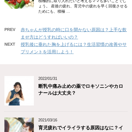
積極的に取り入れたいと考えるママも多いことでし
ょう。 産後の疲れ、育児中の疲れを早く回復させる
ためにも、積極 …
PREV
赤ちゃんが授乳の時に口を開かない原因は？上手な飲
ませ方はどうすればいいの？
NEXT
授乳後に垂れた胸を上げるには？生活習慣の改善やサ
プリメントを活用しよう！
2022/01/31
断乳中痛み止めの薬でロキソニンやカロ
ナールは大丈夫？
2021/03/16
育児疲れでイライラする原因はなに？イ