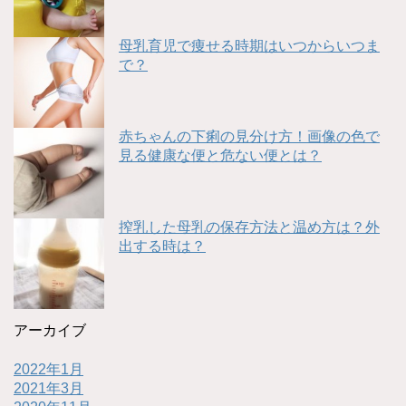
母乳育児で痩せる時期はいつからいつま
で？
赤ちゃんの下痢の見分け方！画像の色で
見る健康な便と危ない便とは？
搾乳した母乳の保存方法と温め方は？外
出する時は？
アーカイブ
2022年1月
2021年3月