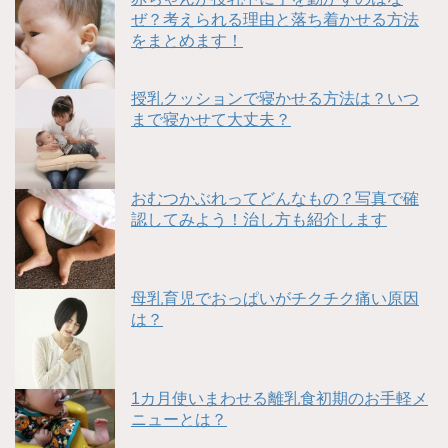
ぜ？考えられる理由と落ち着かせる方法
をまとめます！
授乳クッションで寝かせる方法は？いつ
まで寝かせて大丈夫？
おむつかぶれってどんなもの？写真で確
認してみよう！治し方も紹介します
母乳育児でおっぱいがチクチク痛い原因
は？
1カ月使いまわせる離乳食初期のお手軽メ
ニューとは？