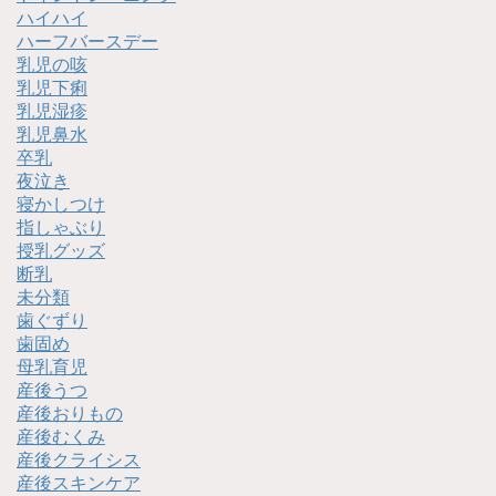
ハイハイ
ハーフバースデー
乳児の咳
乳児下痢
乳児湿疹
乳児鼻水
卒乳
夜泣き
寝かしつけ
指しゃぶり
授乳グッズ
断乳
未分類
歯ぐずり
歯固め
母乳育児
産後うつ
産後おりもの
産後むくみ
産後クライシス
産後スキンケア