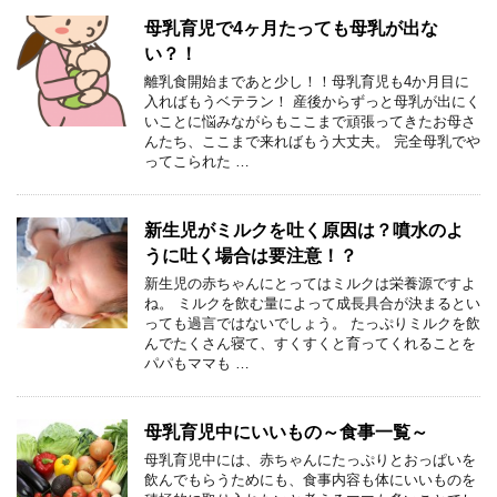
母乳育児で4ヶ月たっても母乳が出な
い？！
離乳食開始まであと少し！！母乳育児も4か月目に
入ればもうベテラン！ 産後からずっと母乳が出にく
いことに悩みながらもここまで頑張ってきたお母さ
んたち、ここまで来ればもう大丈夫。 完全母乳でや
ってこられた …
新生児がミルクを吐く原因は？噴水のよ
うに吐く場合は要注意！？
新生児の赤ちゃんにとってはミルクは栄養源ですよ
ね。 ミルクを飲む量によって成長具合が決まるとい
っても過言ではないでしょう。 たっぷりミルクを飲
んでたくさん寝て、すくすくと育ってくれることを
パパもママも …
母乳育児中にいいもの～食事一覧～
母乳育児中には、赤ちゃんにたっぷりとおっぱいを
飲んでもらうためにも、食事内容も体にいいものを