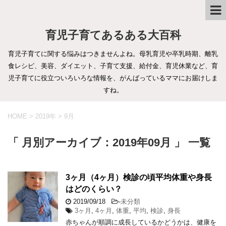
育児子育てあるある大百科
育児子育てに関する悩みはつきませんよね。母乳育児や卒乳時期、離乳
食レシピ、美容、ダイエット、子育て支援、給付金、育児休業など、育
児子育てに役立ついろいろな情報を、がんばっているママにお届けしま
すね。
HOME
>
2019年
>
9月
「 月別アーカイブ：2019年09月 」 一覧
3ヶ月（4ヶ月）検診の頃平均体重や身長
はどのくらい？
2019/09/18
-
未分類
3ヶ月
,
4ヶ月
,
体重
,
平均
,
検診
,
身長
赤ちゃんが順調に成長しているかどうかは、健康を