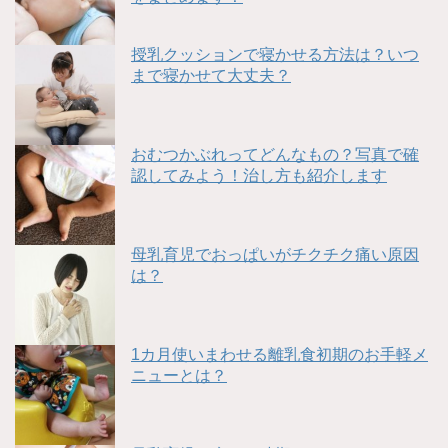
授乳クッションで寝かせる方法は？いつ
まで寝かせて大丈夫？
おむつかぶれってどんなもの？写真で確
認してみよう！治し方も紹介します
母乳育児でおっぱいがチクチク痛い原因
は？
1カ月使いまわせる離乳食初期のお手軽メ
ニューとは？