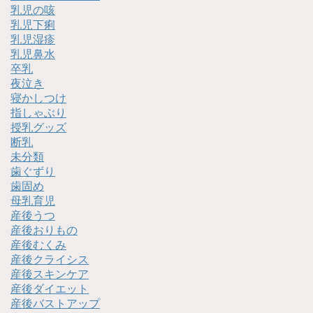
乳児の咳
乳児下痢
乳児湿疹
乳児鼻水
卒乳
夜泣き
寝かしつけ
指しゃぶり
授乳グッズ
断乳
未分類
歯ぐずり
歯固め
母乳育児
産後うつ
産後おりもの
産後むくみ
産後クライシス
産後スキンケア
産後ダイエット
産後バストアップ