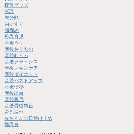
授乳グッズ
断乳
未分類
歯ぐずり
歯固め
母乳育児
産後うつ
産後おりもの
産後むくみ
産後クライシス
産後スキンケア
産後ダイエット
産後バストアップ
産後便秘
産後出血
産後脱毛
産後骨盤矯正
育児疲れ
赤ちゃんの日焼け止め
離乳食