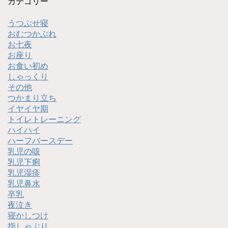
カテゴリー
うつぶせ寝
おむつかぶれ
お七夜
お座り
お食い初め
しゃっくり
その他
つかまり立ち
イヤイヤ期
トイレトレーニング
ハイハイ
ハーフバースデー
乳児の咳
乳児下痢
乳児湿疹
乳児鼻水
卒乳
夜泣き
寝かしつけ
指しゃぶり