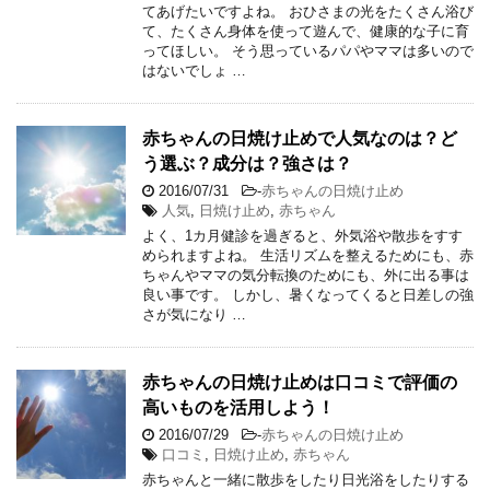
てあげたいですよね。 おひさまの光をたくさん浴び
て、たくさん身体を使って遊んで、健康的な子に育
ってほしい。 そう思っているパパやママは多いので
はないでしょ …
赤ちゃんの日焼け止めで人気なのは？ど
う選ぶ？成分は？強さは？
2016/07/31
-
赤ちゃんの日焼け止め
人気
,
日焼け止め
,
赤ちゃん
よく、1カ月健診を過ぎると、外気浴や散歩をすす
められますよね。 生活リズムを整えるためにも、赤
ちゃんやママの気分転換のためにも、外に出る事は
良い事です。 しかし、暑くなってくると日差しの強
さが気になり …
赤ちゃんの日焼け止めは口コミで評価の
高いものを活用しよう！
2016/07/29
-
赤ちゃんの日焼け止め
口コミ
,
日焼け止め
,
赤ちゃん
赤ちゃんと一緒に散歩をしたり日光浴をしたりする