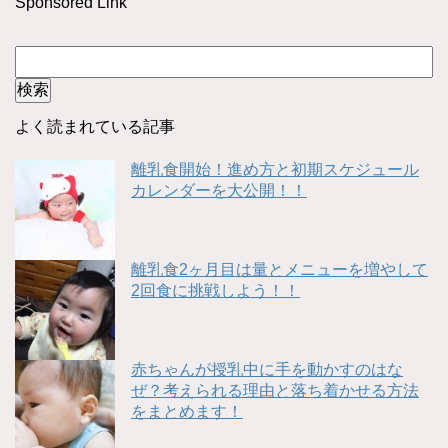
Sponsored Link
よく読まれている記事
離乳食開始！進め方と初期スケジュール
カレンダーを大公開！！
離乳食2ヶ月目は量とメニューを増やして
2回食に挑戦しよう！！
赤ちゃんが授乳中に手を動かすのはな
ぜ？考えられる理由と落ち着かせる方法
をまとめます！