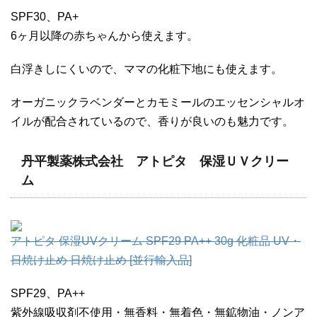
SPF30、PA+
6ヶ月以降の赤ちゃんから使えます。
白浮きしにくいので、ママの化粧下地にも使えます。
オーガニックラベンダーとカモミールのエッセンシャルオ
イルが配合されているので、香りが良いのも魅力です。
丹平製薬株式会社 アトピタ 保湿ＵＶクリー
ム
アトピタ 保湿UVクリーム SPF29 PA++ 30g 化粧品 UV・
日焼け止め 日焼け止め [並行輸入品]
SPF29、PA++
紫外線吸収剤不使用・無香料・無着色・無鉱物油・ノンア