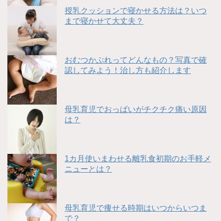
授乳クッションで寝かせる方法は？いつ
まで寝かせて大丈夫？
おむつかぶれってどんなもの？写真で確
認してみよう！治し方も紹介します
母乳育児でおっぱいがチクチク痛い原因
は？
1カ月使いまわせる離乳食初期のお手軽メ
ニューとは？
母乳育児で痩せる時期はいつからいつま
で？