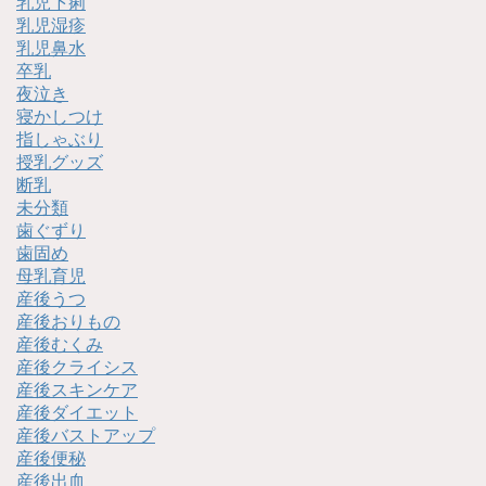
乳児下痢
乳児湿疹
乳児鼻水
卒乳
夜泣き
寝かしつけ
指しゃぶり
授乳グッズ
断乳
未分類
歯ぐずり
歯固め
母乳育児
産後うつ
産後おりもの
産後むくみ
産後クライシス
産後スキンケア
産後ダイエット
産後バストアップ
産後便秘
産後出血