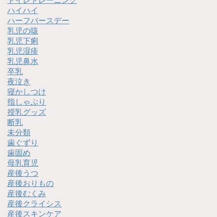
トイレトレーニング
ハイハイ
ハーフバースデー
乳児の咳
乳児下痢
乳児湿疹
乳児鼻水
卒乳
夜泣き
寝かしつけ
指しゃぶり
授乳グッズ
断乳
未分類
歯ぐずり
歯固め
母乳育児
産後うつ
産後おりもの
産後むくみ
産後クライシス
産後スキンケア