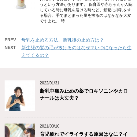
うという方法があります。 保育園や赤ちゃんが入院
している時に母乳を届ける時など、頻繁に搾乳をす
る場合、手でまとまった量を搾るのはなかなか大変
ですよね。 時 …
PREV
母乳を止める方法、断乳後の止め方は？
NEXT
新生児の髪の毛が抜けるのはなぜ？いつになったら生
えてくるの？
2022/01/31
断乳中痛み止めの薬でロキソニンやカロ
ナールは大丈夫？
2021/03/16
育児疲れでイライラする原因はなに？イ