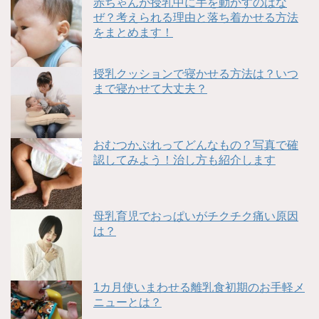
赤ちゃんが授乳中に手を動かすのはな
ぜ？考えられる理由と落ち着かせる方法
をまとめます！
授乳クッションで寝かせる方法は？いつ
まで寝かせて大丈夫？
おむつかぶれってどんなもの？写真で確
認してみよう！治し方も紹介します
母乳育児でおっぱいがチクチク痛い原因
は？
1カ月使いまわせる離乳食初期のお手軽メ
ニューとは？