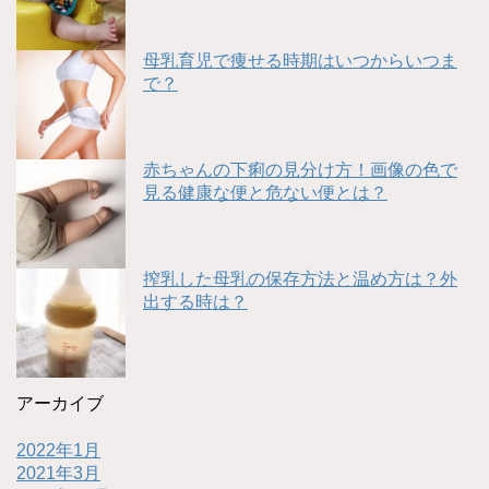
母乳育児で痩せる時期はいつからいつま
で？
赤ちゃんの下痢の見分け方！画像の色で
見る健康な便と危ない便とは？
搾乳した母乳の保存方法と温め方は？外
出する時は？
アーカイブ
2022年1月
2021年3月