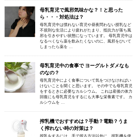
母乳育児で風邪気味かな？！と思った
ら・・・対処法は？
母乳育児中は慣れない育児や昼夜問わない授乳など
不規則な生活により疲れがたまり、抵抗力が落ち風
邪を引きやすい状態になっています。 母乳育児中は
なるべくなら薬を飲みたくないのに、風邪をひいて
しまったら薬を …
母乳育児中の食事で ヨーグルトダメなも
のなの？
母乳育児中によく食事について気をつけなければい
けないことを聞くと思います。 その中でも母乳育児
をするときに必要なカルシウム。 これは産後の体力
回復にも母乳育児をするにも大事な栄養素です。 カ
ルシウムを …
搾乳機でおすすめは？手動？電動？うま
く搾れない時の対策は？
搾乳をするには、手で搾る方法以外に、搾乳機を使