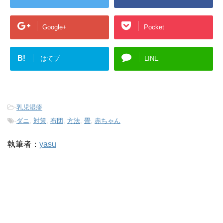
Google+
Pocket
B!
はてブ
LINE
-
乳児湿疹
-
ダニ
,
対策
,
布団
,
方法
,
畳
,
赤ちゃん
執筆者：
yasu