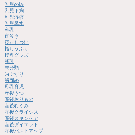
乳児の咳
乳児下痢
乳児湿疹
乳児鼻水
卒乳
夜泣き
寝かしつけ
指しゃぶり
授乳グッズ
断乳
未分類
歯ぐずり
歯固め
母乳育児
産後うつ
産後おりもの
産後むくみ
産後クライシス
産後スキンケア
産後ダイエット
産後バストアップ