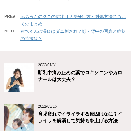
PREV
赤ちゃんのダニの症状は？見分け方と対処方法につい
てのまとめ
NEXT
赤ちゃんの湿疹はダニ刺され？顔・背中の写真と症状
の特徴は？
2022/01/31
断乳中痛み止めの薬でロキソニンやカロ
ナールは大丈夫？
2021/03/16
育児疲れでイライラする原因はなに？イ
ライラを解消して気持ちを上げる方法