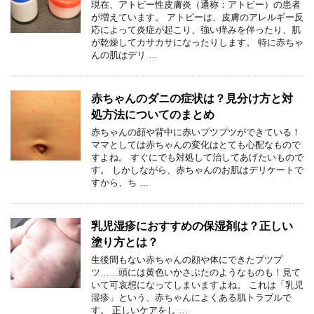
現在、アトピー性皮膚炎（通称：アトピー）の患者
が増えています。 アトピーは、皮膚のアレルギー反
応によって炎症が起こり、強い痒みを伴ったり、肌
が乾燥してカサカサになったりします。 特に赤ちゃ
んの肌はデリ …
赤ちゃんのダニの症状は？見分け方と対
処方法についてのまとめ
赤ちゃんの顔や背中に赤いプツプツができている！
ママとしては赤ちゃんの変化はとても心配なもので
すよね。 すぐにでも対処して治してあげたいもので
す。 しかしながら、赤ちゃんのお肌はデリケートで
すから、ち …
乳児湿疹におすすめの保湿剤は？正しい
塗り方とは？
生後間もない赤ちゃんの顔や体にできたプツプ
ツ……頭には黄色いかさぶたのようなものも！見て
いて可哀想になってしまいますよね。 これは「乳児
湿疹」という、赤ちゃんによくある肌トラブルで
す。 正しいケアをし …