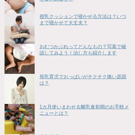
授乳クッションで寝かせる方法は？いつ
まで寝かせて大丈夫？
おむつかぶれってどんなもの？写真で確
認してみよう！治し方も紹介します
母乳育児でおっぱいがチクチク痛い原因
は？
1カ月使いまわせる離乳食初期のお手軽メ
ニューとは？