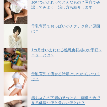
おむつかぶれってどんなもの？写真で確
認してみよう！治し方も紹介します
母乳育児でおっぱいがチクチク痛い原因
は？
1カ月使いまわせる離乳食初期のお手軽メ
ニューとは？
母乳育児で痩せる時期はいつからいつま
で？
赤ちゃんの下痢の見分け方！画像の色で
見る健康な便と危ない便とは？