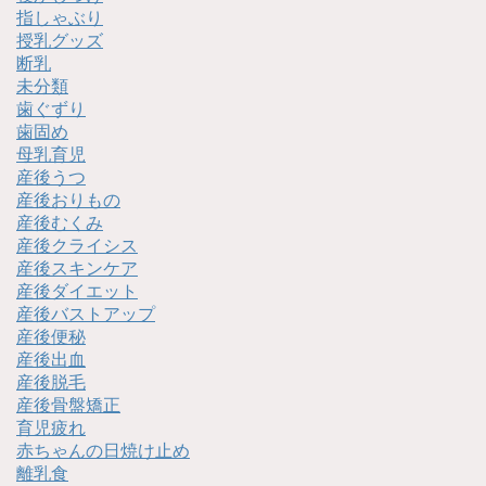
指しゃぶり
授乳グッズ
断乳
未分類
歯ぐずり
歯固め
母乳育児
産後うつ
産後おりもの
産後むくみ
産後クライシス
産後スキンケア
産後ダイエット
産後バストアップ
産後便秘
産後出血
産後脱毛
産後骨盤矯正
育児疲れ
赤ちゃんの日焼け止め
離乳食