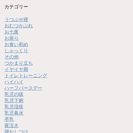
カテゴリー
うつぶせ寝
おむつかぶれ
お七夜
お座り
お食い初め
しゃっくり
その他
つかまり立ち
イヤイヤ期
トイレトレーニング
ハイハイ
ハーフバースデー
乳児の咳
乳児下痢
乳児湿疹
乳児鼻水
卒乳
夜泣き
寝かしつけ