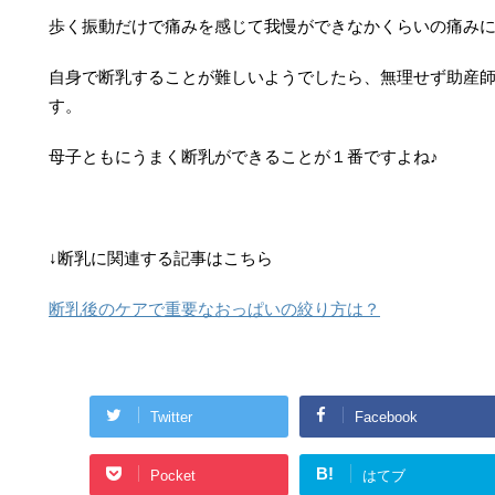
歩く振動だけで痛みを感じて我慢ができなかくらいの痛み
自身で断乳することが難しいようでしたら、無理せず助産
す。
母子ともにうまく断乳ができることが１番ですよね♪
↓断乳に関連する記事はこちら
断乳後のケアで重要なおっぱいの絞り方は？
Twitter
Facebook
B!
Pocket
はてブ