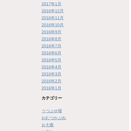
2017年1月
2016年12月
2016年11月
2016年10月
2016年9月
2016年8月
2016年7月
2016年6月
2016年5月
2016年4月
2016年3月
2016年2月
2016年1月
カテゴリー
うつぶせ寝
おむつかぶれ
お七夜