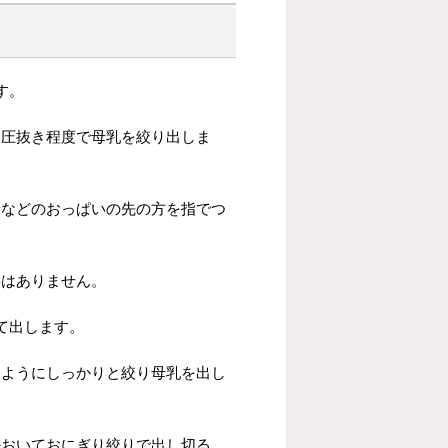
す。
、圧抜き程度で母乳を絞り出しま
輪などのおっぱいの先の方を指でつ
要はありません。
て出します。
るようにしっかりと絞り母乳を出し
かおいておにぎり絞りで出し切る。