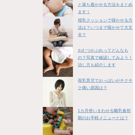
と落ち着かせる方法をまとめ
ます！
授乳クッションで寝かせる方
法は？いつまで寝かせて大丈
夫？
おむつかぶれってどんなも
の？写真で確認してみよう！
治し方も紹介します
母乳育児でおっぱいがチクチ
ク痛い原因は？
1カ月使いまわせる離乳食初
期のお手軽メニューとは？