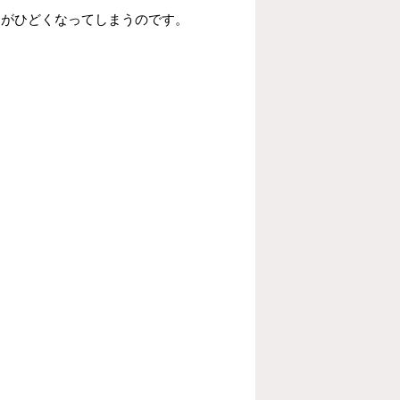
りがひどくなってしまうのです。