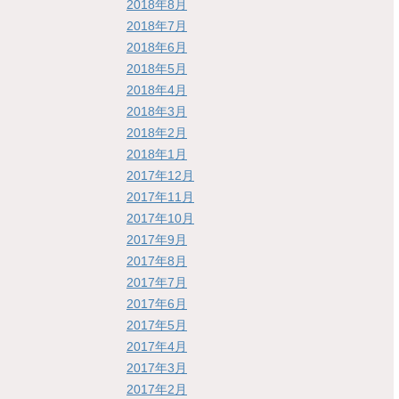
2018年8月
2018年7月
2018年6月
2018年5月
2018年4月
2018年3月
2018年2月
2018年1月
2017年12月
2017年11月
2017年10月
2017年9月
2017年8月
2017年7月
2017年6月
2017年5月
2017年4月
2017年3月
2017年2月