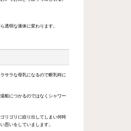
から透明な液体に変わります。
サラサラな母乳になるので断乳時に
で湯船につかるのではなくシャワー
でゴリゴリに絞り出してしまい何時
痛い思いをしていまします。