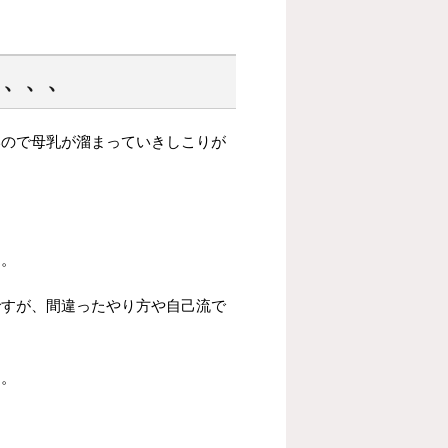
と、、、
いので母乳が溜まっていきしこりが
す。
ですが、間違ったやり方や自己流で
す。