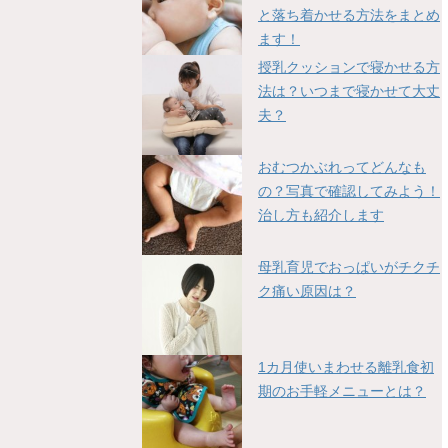
と落ち着かせる方法をまとめ
ます！
授乳クッションで寝かせる方
法は？いつまで寝かせて大丈
夫？
おむつかぶれってどんなも
の？写真で確認してみよう！
治し方も紹介します
母乳育児でおっぱいがチクチ
ク痛い原因は？
1カ月使いまわせる離乳食初
期のお手軽メニューとは？