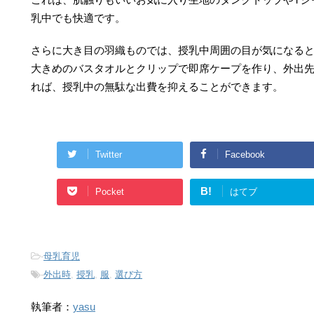
乳中でも快適です。
さらに大き目の羽織ものでは、授乳中周囲の目が気になる
大きめのバスタオルとクリップで即席ケープを作り、外出
れば、授乳中の無駄な出費を抑えることができます。
Twitter
Facebook
B!
Pocket
はてブ
-
母乳育児
-
外出時
,
授乳
,
服
,
選び方
執筆者：
yasu