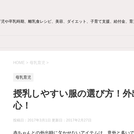
育児や卒乳時期、離乳食レシピ、美容、ダイエット、子育て支援、給付金、育
HOME
>
母乳育児
>
母乳育児
授乳しやすい服の選び方！外
心！
投稿日：2017年3月1日 更新日：
2017年2月27日
赤ちゃんとの外出時に欠かせないアイテムは、意外と多い