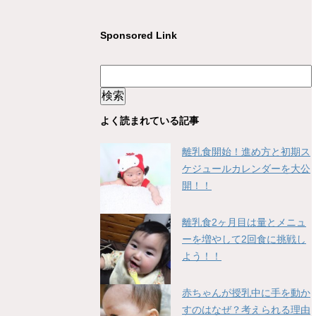
Sponsored Link
よく読まれている記事
離乳食開始！進め方と初期ス
ケジュールカレンダーを大公
開！！
離乳食2ヶ月目は量とメニュ
ーを増やして2回食に挑戦し
よう！！
赤ちゃんが授乳中に手を動か
すのはなぜ？考えられる理由