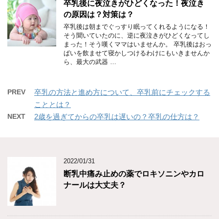
卒乳後に夜泣きがひどくなった！夜泣き
の原因は？対策は？
卒乳後は朝までぐっすり眠ってくれるようになる！
そう聞いていたのに、逆に夜泣きがひどくなってし
まった！そう嘆くママはいませんか。 卒乳後はおっ
ぱいを飲ませて寝かしつけるわけにもいきませんか
ら、最大の武器 …
PREV
卒乳の方法と進め方について、卒乳前にチェックする
こととは？
NEXT
2歳を過ぎてからの卒乳は遅いの？卒乳の仕方は？
2022/01/31
断乳中痛み止めの薬でロキソニンやカロ
ナールは大丈夫？