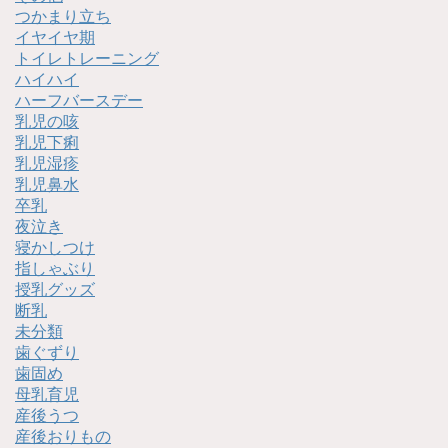
つかまり立ち
イヤイヤ期
トイレトレーニング
ハイハイ
ハーフバースデー
乳児の咳
乳児下痢
乳児湿疹
乳児鼻水
卒乳
夜泣き
寝かしつけ
指しゃぶり
授乳グッズ
断乳
未分類
歯ぐずり
歯固め
母乳育児
産後うつ
産後おりもの