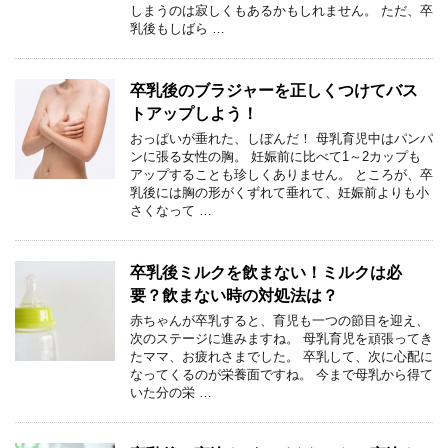
しまうのは寂しくもあるかもしれません。 ただ、卒
乳後もしばら …
卒乳後のブラジャーを正しくつけてバス
トアップしよう！
おっぱいが垂れた、しぼんだ！ 母乳育児中はパンパ
ンに張る女性の胸。 妊娠前に比べて1～2カップも
アップすることも珍しくありません。 ところが、卒
乳後には胸の形がくずれて垂れて、妊娠前よりも小
さくなって …
卒乳後ミルクを飲まない！ミルクは必
要？飲まない時の対処法は？
赤ちゃんが卒乳すると、育児も一つの節目を迎え、
次のステージに進みますね。 母乳育児を頑張ってき
たママ、お疲れさまでした。 卒乳して、次に心配に
なってくるのが栄養面ですね。 今まで母乳から得て
いた分の栄 …