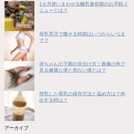
1カ月使いまわせる離乳食初期のお手軽メ
ニューとは？
母乳育児で痩せる時期はいつからいつま
で？
赤ちゃんの下痢の見分け方！画像の色で
見る健康な便と危ない便とは？
搾乳した母乳の保存方法と温め方は？外
出する時は？
アーカイブ