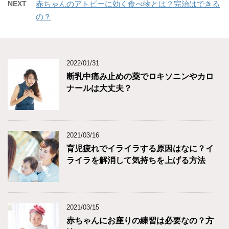
NEXT
赤ちゃんのアトピーに効く食べ物とは？完治はできる
の？
2022/01/31
断乳中痛み止めの薬でロキソニンやカロ
ナールは大丈夫？
2021/03/16
育児疲れでイライラする原因はなに？イ
ライラを解消して気持ちを上げる方法
2021/03/15
赤ちゃんにお座りの練習は必要なの？方