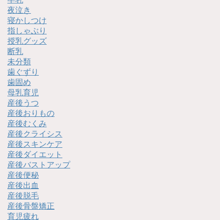
夜泣き
寝かしつけ
指しゃぶり
授乳グッズ
断乳
未分類
歯ぐずり
歯固め
母乳育児
産後うつ
産後おりもの
産後むくみ
産後クライシス
産後スキンケア
産後ダイエット
産後バストアップ
産後便秘
産後出血
産後脱毛
産後骨盤矯正
育児疲れ