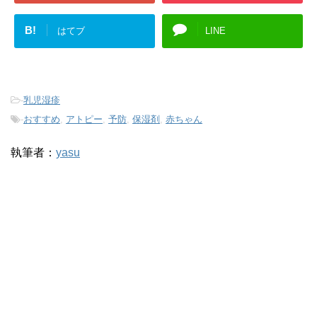
B!
はてブ
LINE
-
乳児湿疹
-
おすすめ
,
アトピー
,
予防
,
保湿剤
,
赤ちゃん
執筆者：
yasu