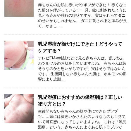
赤ちゃんのお肌に赤いポツポツができた！ 赤くなっ
た部分を痒がっている！ 一見、蚊に刺されたように
見える赤みや腫れの症状ですが、実はそれってダニ
のせいかもしれません。 ダニに刺されると痒みが強
く、かきこ …
乳児湿疹が顔だけにできた！どうやって
ケアする？
テレビCMや雑誌などで見る赤ちゃんは、皆ふわふ
わツルツルのお肌をしていますよね。 赤ちゃんは皆
そうなのかと思いがちですが、実はそうではないん
です。 生後間もない赤ちゃんの肌は、ホルモンの影
響により皮脂 …
乳児湿疹におすすめの保湿剤は？正しい
塗り方とは？
生後間もない赤ちゃんの顔や体にできたプツプ
ツ……頭には黄色いかさぶたのようなものも！見て
いて可哀想になってしまいますよね。 これは「乳児
湿疹」という、赤ちゃんによくある肌トラブルで