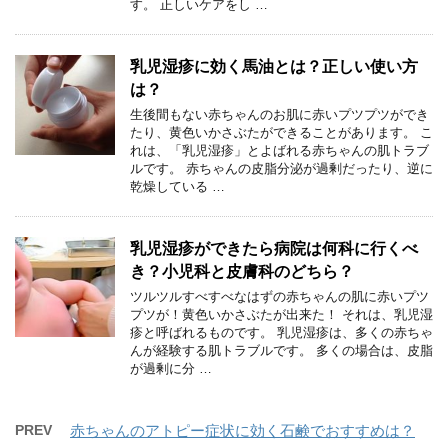
す。 正しいケアをし …
乳児湿疹に効く馬油とは？正しい使い方
は？
生後間もない赤ちゃんのお肌に赤いプツプツができ
たり、黄色いかさぶたができることがあります。 こ
れは、「乳児湿疹」とよばれる赤ちゃんの肌トラブ
ルです。 赤ちゃんの皮脂分泌が過剰だったり、逆に
乾燥している …
乳児湿疹ができたら病院は何科に行くべ
き？小児科と皮膚科のどちら？
ツルツルすべすべなはずの赤ちゃんの肌に赤いプツ
プツが！黄色いかさぶたが出来た！ それは、乳児湿
疹と呼ばれるものです。 乳児湿疹は、多くの赤ちゃ
んが経験する肌トラブルです。 多くの場合は、皮脂
が過剰に分 …
PREV
赤ちゃんのアトピー症状に効く石鹸でおすすめは？