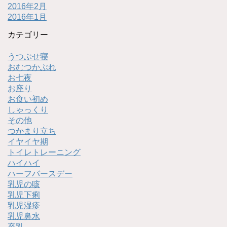
2016年2月
2016年1月
カテゴリー
うつぶせ寝
おむつかぶれ
お七夜
お座り
お食い初め
しゃっくり
その他
つかまり立ち
イヤイヤ期
トイレトレーニング
ハイハイ
ハーフバースデー
乳児の咳
乳児下痢
乳児湿疹
乳児鼻水
卒乳