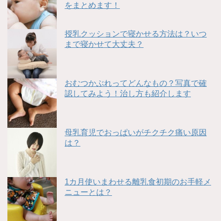
をまとめます！
授乳クッションで寝かせる方法は？いつ
まで寝かせて大丈夫？
おむつかぶれってどんなもの？写真で確
認してみよう！治し方も紹介します
母乳育児でおっぱいがチクチク痛い原因
は？
1カ月使いまわせる離乳食初期のお手軽メ
ニューとは？