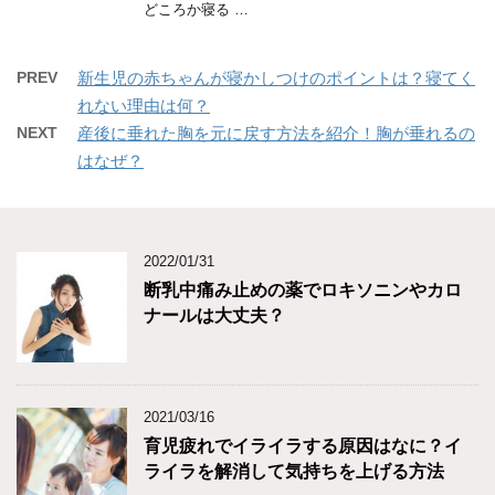
どころか寝る …
PREV
新生児の赤ちゃんが寝かしつけのポイントは？寝てく
れない理由は何？
NEXT
産後に垂れた胸を元に戻す方法を紹介！胸が垂れるの
はなぜ？
2022/01/31
断乳中痛み止めの薬でロキソニンやカロ
ナールは大丈夫？
2021/03/16
育児疲れでイライラする原因はなに？イ
ライラを解消して気持ちを上げる方法