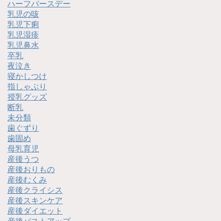
ハーフバースデー
乳児の咳
乳児下痢
乳児湿疹
乳児鼻水
卒乳
夜泣き
寝かしつけ
指しゃぶり
授乳グッズ
断乳
未分類
歯ぐずり
歯固め
母乳育児
産後うつ
産後おりもの
産後むくみ
産後クライシス
産後スキンケア
産後ダイエット