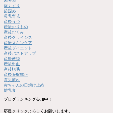
未分類
歯ぐずり
歯固め
母乳育児
産後うつ
産後おりもの
産後むくみ
産後クライシス
産後スキンケア
産後ダイエット
産後バストアップ
産後便秘
産後出血
産後脱毛
産後骨盤矯正
育児疲れ
赤ちゃんの日焼け止め
離乳食
ブログランキング参加中！
応援クリックよろしくお願いします。