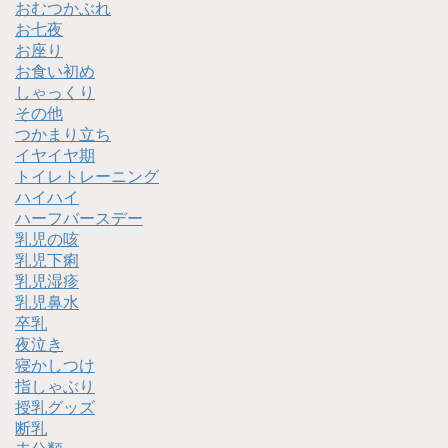
おむつかぶれ
お七夜
お座り
お食い初め
しゃっくり
その他
つかまり立ち
イヤイヤ期
トイレトレーニング
ハイハイ
ハーフバースデー
乳児の咳
乳児下痢
乳児湿疹
乳児鼻水
卒乳
夜泣き
寝かしつけ
指しゃぶり
授乳グッズ
断乳