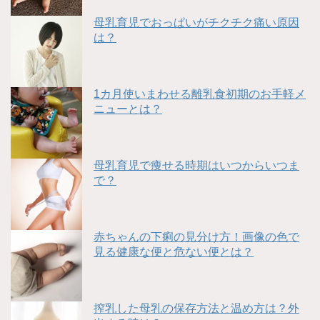
母乳育児でおっぱいがチクチク痛い原因
は？
1カ月使いまわせる離乳食初期のお手軽メ
ニューとは？
母乳育児で痩せる時期はいつからいつま
で？
赤ちゃんの下痢の見分け方！画像の色で
見る健康な便と危ない便とは？
搾乳した母乳の保存方法と温め方は？外