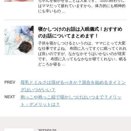
ちゃんを寝かせることは大変です。 1日の終わりに
はママだって疲れていますから、体力的にも精神的
にも辛いもの …
寝かしつけのお話は入眠儀式！おすすめ
のお話についてまとめます！
子供を寝かしつけるというのは、ママにとって大変
な仕事ですよね。 布団に入ってすぐに眠ってくれれ
ば良いのですが、なかなかそうはいかないのが現実
です。 布団に入ってもなかなか寝てくれない、眠る
どころか寝る …
PREV
母乳とミルクは混ぜるべきか？混合を始めるタイミン
グはいつがいい？
NEXT
抱っこや抱っこ紐で寝かしつけはいつまで？メリッ
ト・デメリットは？
2022/01/31