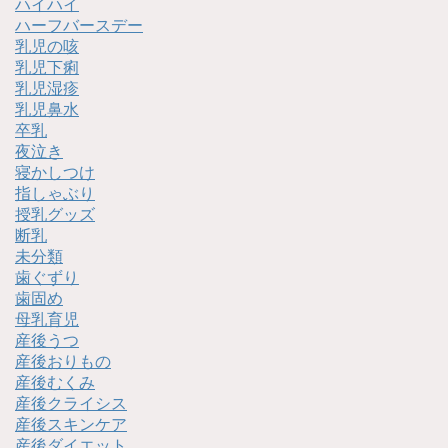
ハイハイ
ハーフバースデー
乳児の咳
乳児下痢
乳児湿疹
乳児鼻水
卒乳
夜泣き
寝かしつけ
指しゃぶり
授乳グッズ
断乳
未分類
歯ぐずり
歯固め
母乳育児
産後うつ
産後おりもの
産後むくみ
産後クライシス
産後スキンケア
産後ダイエット