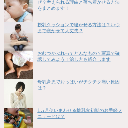
ぜ？考えられる理由と落ち着かせる方法
をまとめます！
授乳クッションで寝かせる方法は？いつ
まで寝かせて大丈夫？
おむつかぶれってどんなもの？写真で確
認してみよう！治し方も紹介します
母乳育児でおっぱいがチクチク痛い原因
は？
1カ月使いまわせる離乳食初期のお手軽メ
ニューとは？