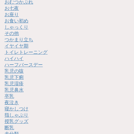
おむつかぶれ
お七夜
お座り
お食い初め
しゃっくり
その他
つかまり立ち
イヤイヤ期
トイレトレーニング
ハイハイ
ハーフバースデー
乳児の咳
乳児下痢
乳児湿疹
乳児鼻水
卒乳
夜泣き
寝かしつけ
指しゃぶり
授乳グッズ
断乳
未分類