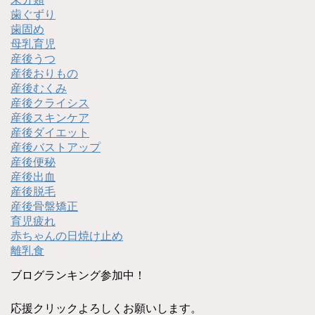
歯ぐずり
歯固め
母乳育児
産後うつ
産後おりもの
産後むくみ
産後クライシス
産後スキンケア
産後ダイエット
産後バストアップ
産後便秘
産後出血
産後脱毛
産後骨盤矯正
育児疲れ
赤ちゃんの日焼け止め
離乳食
ブログランキング参加中！
応援クリックよろしくお願いします。