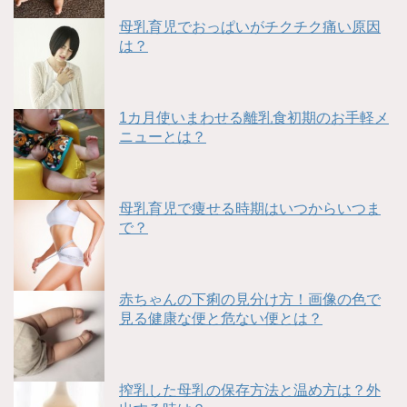
母乳育児でおっぱいがチクチク痛い原因
は？
1カ月使いまわせる離乳食初期のお手軽メ
ニューとは？
母乳育児で痩せる時期はいつからいつま
で？
赤ちゃんの下痢の見分け方！画像の色で
見る健康な便と危ない便とは？
搾乳した母乳の保存方法と温め方は？外