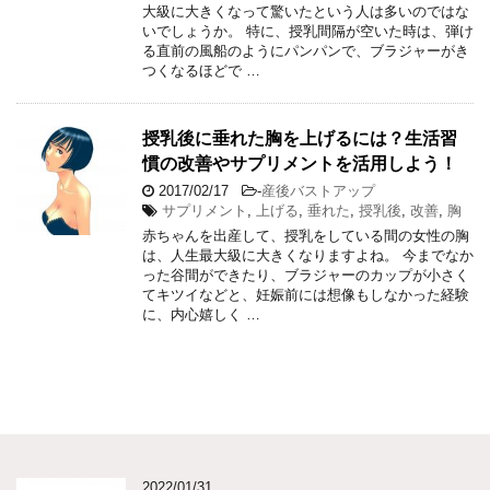
大級に大きくなって驚いたという人は多いのではな
いでしょうか。 特に、授乳間隔が空いた時は、弾け
る直前の風船のようにパンパンで、ブラジャーがき
つくなるほどで …
授乳後に垂れた胸を上げるには？生活習
慣の改善やサプリメントを活用しよう！
2017/02/17
-
産後バストアップ
サプリメント
,
上げる
,
垂れた
,
授乳後
,
改善
,
胸
赤ちゃんを出産して、授乳をしている間の女性の胸
は、人生最大級に大きくなりますよね。 今までなか
った谷間ができたり、ブラジャーのカップが小さく
てキツイなどと、妊娠前には想像もしなかった経験
に、内心嬉しく …
2022/01/31