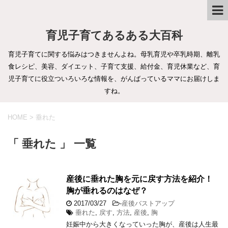
育児子育てあるある大百科
育児子育てに関する悩みはつきませんよね。母乳育児や卒乳時期、離乳
食レシピ、美容、ダイエット、子育て支援、給付金、育児休業など、育
児子育てに役立ついろいろな情報を、がんばっているママにお届けしま
すね。
HOME
>
垂れた
「 垂れた 」 一覧
産後に垂れた胸を元に戻す方法を紹介！
胸が垂れるのはなぜ？
2017/03/27
-
産後バストアップ
垂れた
,
戻す
,
方法
,
産後
,
胸
妊娠中から大きくなっていった胸が、産後は人生最