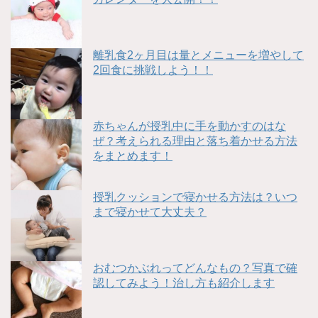
離乳食2ヶ月目は量とメニューを増やして
2回食に挑戦しよう！！
赤ちゃんが授乳中に手を動かすのはな
ぜ？考えられる理由と落ち着かせる方法
をまとめます！
授乳クッションで寝かせる方法は？いつ
まで寝かせて大丈夫？
おむつかぶれってどんなもの？写真で確
認してみよう！治し方も紹介します