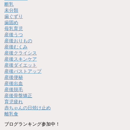
断乳
未分類
歯ぐずり
歯固め
母乳育児
産後うつ
産後おりもの
産後むくみ
産後クライシス
産後スキンケア
産後ダイエット
産後バストアップ
産後便秘
産後出血
産後脱毛
産後骨盤矯正
育児疲れ
赤ちゃんの日焼け止め
離乳食
ブログランキング参加中！