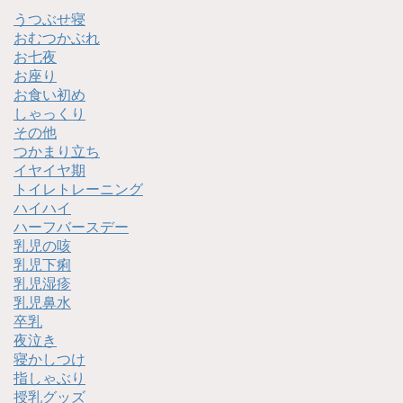
うつぶせ寝
おむつかぶれ
お七夜
お座り
お食い初め
しゃっくり
その他
つかまり立ち
イヤイヤ期
トイレトレーニング
ハイハイ
ハーフバースデー
乳児の咳
乳児下痢
乳児湿疹
乳児鼻水
卒乳
夜泣き
寝かしつけ
指しゃぶり
授乳グッズ