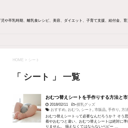
育児や卒乳時期、離乳食レシピ、美容、ダイエット、子育て支援、給付金、育
HOME
>
シート
「 シート 」 一覧
おむつ替えシートを手作りする方法と市
2018/02/11
-
授乳グッズ
おすすめ
,
おむつ
,
シート
,
市販品
,
手作り
,
方
おむつ替えシートって必要なんだろうか？ そう思
着やおむつと違い、おむつ替えシートは絶対に準
りません。 揃えなくてはならないベビー …