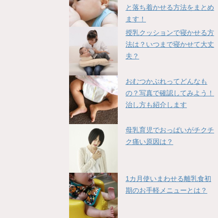
と落ち着かせる方法をまとめ
ます！
授乳クッションで寝かせる方
法は？いつまで寝かせて大丈
夫？
おむつかぶれってどんなも
の？写真で確認してみよう！
治し方も紹介します
母乳育児でおっぱいがチクチ
ク痛い原因は？
1カ月使いまわせる離乳食初
期のお手軽メニューとは？