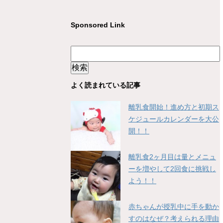
Sponsored Link
よく読まれている記事
離乳食開始！進め方と初期ス
ケジュールカレンダーを大公
開！！
離乳食2ヶ月目は量とメニュ
ーを増やして2回食に挑戦し
よう！！
赤ちゃんが授乳中に手を動か
すのはなぜ？考えられる理由