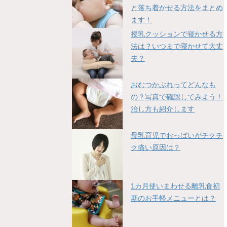
と落ち着かせる方法をまとめ
ます！
授乳クッションで寝かせる方
法は？いつまで寝かせて大丈
夫？
おむつかぶれってどんなも
の？写真で確認してみよう！
治し方も紹介します
母乳育児でおっぱいがチクチ
ク痛い原因は？
1カ月使いまわせる離乳食初
期のお手軽メニューとは？