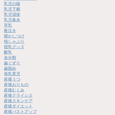
乳児の咳
乳児下痢
乳児湿疹
乳児鼻水
卒乳
夜泣き
寝かしつけ
指しゃぶり
授乳グッズ
断乳
未分類
歯ぐずり
歯固め
母乳育児
産後うつ
産後おりもの
産後むくみ
産後クライシス
産後スキンケア
産後ダイエット
産後バストアップ