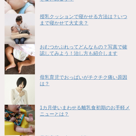
授乳クッションで寝かせる方法は？いつ
まで寝かせて大丈夫？
おむつかぶれってどんなもの？写真で確
認してみよう！治し方も紹介します
母乳育児でおっぱいがチクチク痛い原因
は？
1カ月使いまわせる離乳食初期のお手軽メ
ニューとは？