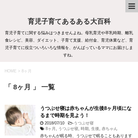
育児子育てあるある大百科
育児子育てに関する悩みはつきませんよね。母乳育児や卒乳時期、離乳
食レシピ、美容、ダイエット、子育て支援、給付金、育児休業など、育
児子育てに役立ついろいろな情報を、がんばっているママにお届けしま
すね。
HOME
>
8ヶ月
「 8ヶ月 」 一覧
うつぶせ寝は赤ちゃんが生後8ヶ月頃にな
るまで時期を見よう！
2018/07/10
-
うつぶせ寝
8ヶ月
,
うつぶせ寝
,
時期
,
生後
,
赤ちゃん
赤ちゃんが眠る時、うつぶせで眠ることもあります