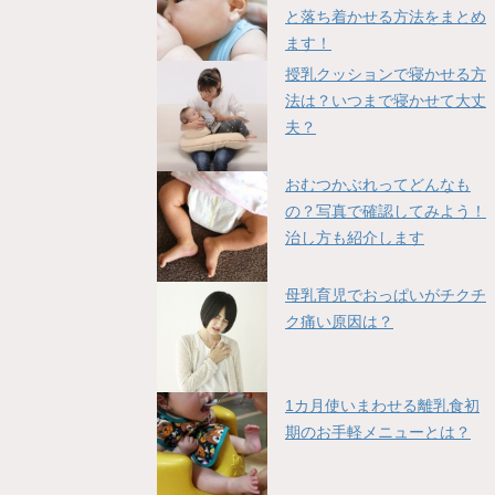
と落ち着かせる方法をまとめ
ます！
授乳クッションで寝かせる方
法は？いつまで寝かせて大丈
夫？
おむつかぶれってどんなも
の？写真で確認してみよう！
治し方も紹介します
母乳育児でおっぱいがチクチ
ク痛い原因は？
1カ月使いまわせる離乳食初
期のお手軽メニューとは？