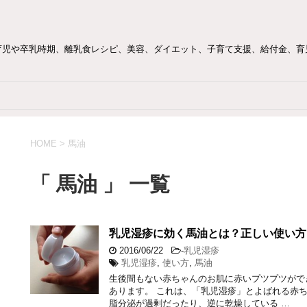
育児や卒乳時期、離乳食レシピ、美容、ダイエット、子育て支援、給付金、育
HOME
>
馬油
「 馬油 」 一覧
乳児湿疹に効く馬油とは？正しい使い方
2016/06/22
-
乳児湿疹
乳児湿疹
,
使い方
,
馬油
生後間もない赤ちゃんのお肌に赤いプツプツがで
あります。 これは、「乳児湿疹」とよばれる赤ち
脂分泌が過剰だったり、逆に乾燥している …