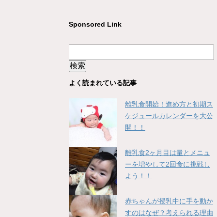
Sponsored Link
よく読まれている記事
離乳食開始！進め方と初期ス
ケジュールカレンダーを大公
開！！
離乳食2ヶ月目は量とメニュ
ーを増やして2回食に挑戦し
よう！！
赤ちゃんが授乳中に手を動か
すのはなぜ？考えられる理由