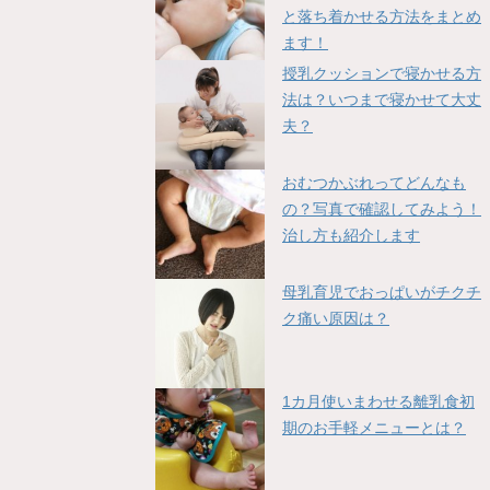
と落ち着かせる方法をまとめ
ます！
授乳クッションで寝かせる方
法は？いつまで寝かせて大丈
夫？
おむつかぶれってどんなも
の？写真で確認してみよう！
治し方も紹介します
母乳育児でおっぱいがチクチ
ク痛い原因は？
1カ月使いまわせる離乳食初
期のお手軽メニューとは？