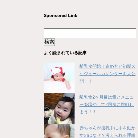
Sponsored Link
よく読まれている記事
離乳食開始！進め方と初期ス
ケジュールカレンダーを大公
開！！
離乳食2ヶ月目は量とメニュ
ーを増やして2回食に挑戦し
よう！！
赤ちゃんが授乳中に手を動か
すのはなぜ？考えられる理由