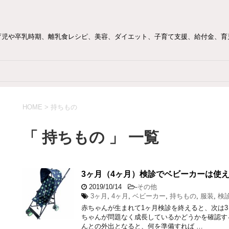
育児や卒乳時期、離乳食レシピ、美容、ダイエット、子育て支援、給付金、育
HOME
>
持ちもの
「 持ちもの 」 一覧
3ヶ月（4ヶ月）検診でベビーカーは使
2019/10/14
-
その他
3ヶ月
,
4ヶ月
,
ベビーカー
,
持ちもの
,
服装
,
検
赤ちゃんが生まれて1ヶ月検診を終えると、次は3
ちゃんが問題なく成長しているかどうかを確認す
んとの外出となると、何を準備すれば …