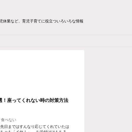
児休業など、育児子育てに役立ついろいろな情報
選！座ってくれない時の対策方法
,
食べない
い先日まではすんなり応じてくれていたは
ちゃも「イヤ！」。 お片付けはもちろ