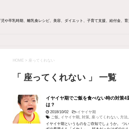
育児や卒乳時期、離乳食レシピ、美容、ダイエット、子育て支援、給付金、育
HOME
>
座ってくれない
「 座ってくれない 」 一覧
イヤイヤ期でご飯を食べない時の対策4
は？
2018/10/02
-
イヤイヤ期
ご飯
,
イヤイヤ期
,
対策
,
座ってくれない
,
方法
イヤイヤ期というものをご存知でしょうか。 つ
ずの着替えも「イヤ！」。 好きだったはずのおも