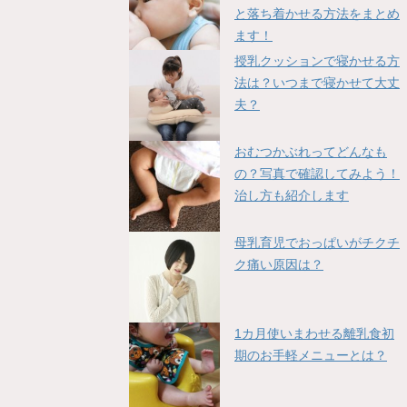
と落ち着かせる方法をまとめ
ます！
授乳クッションで寝かせる方
法は？いつまで寝かせて大丈
夫？
おむつかぶれってどんなも
の？写真で確認してみよう！
治し方も紹介します
母乳育児でおっぱいがチクチ
ク痛い原因は？
1カ月使いまわせる離乳食初
期のお手軽メニューとは？