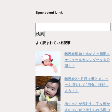
Sponsored Link
よく読まれている記事
離乳食開始！進め方と初期ス
ケジュールカレンダーを大公
開！！
離乳食2ヶ月目は量とメニュ
ーを増やして2回食に挑戦し
よう！！
赤ちゃんが授乳中に手を動か
すのはなぜ？考えられる理由