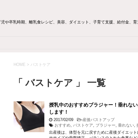
育児や卒乳時期、離乳食レシピ、美容、ダイエット、子育て支援、給付金、育
HOME
>
バストケア
「 バストケア 」 一覧
授乳中のおすすめブラジャー！垂れない
します！
2017/02/09
-
産後バストアップ
おすすめ
,
バストケア
,
ブラジャー
,
垂れない
,
出産後は、体型を元に戻すために産後ダイエット
ササイズや骨盤矯正、バランスのとれた食事など