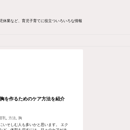
児休業など、育児子育てに役立ついろいろな情報
胸を作るためのケア方法を紹介
授乳
,
方法
,
胸
にいそしむ人も多いかと思います。 エク
など、体型を戻すには、日々のケアが大