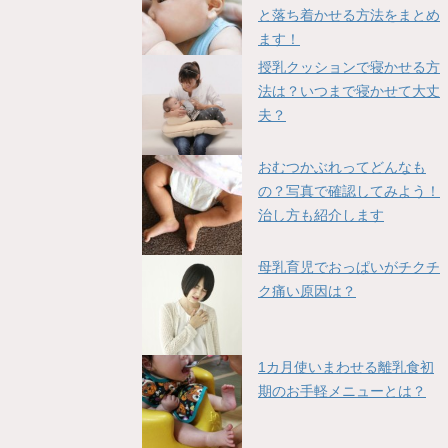
と落ち着かせる方法をまとめ
ます！
授乳クッションで寝かせる方
法は？いつまで寝かせて大丈
夫？
おむつかぶれってどんなも
の？写真で確認してみよう！
治し方も紹介します
母乳育児でおっぱいがチクチ
ク痛い原因は？
1カ月使いまわせる離乳食初
期のお手軽メニューとは？