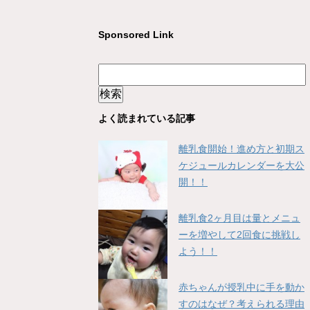
Sponsored Link
よく読まれている記事
離乳食開始！進め方と初期ス
ケジュールカレンダーを大公
開！！
離乳食2ヶ月目は量とメニュ
ーを増やして2回食に挑戦し
よう！！
赤ちゃんが授乳中に手を動か
すのはなぜ？考えられる理由