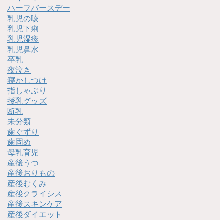
ハーフバースデー
乳児の咳
乳児下痢
乳児湿疹
乳児鼻水
卒乳
夜泣き
寝かしつけ
指しゃぶり
授乳グッズ
断乳
未分類
歯ぐずり
歯固め
母乳育児
産後うつ
産後おりもの
産後むくみ
産後クライシス
産後スキンケア
産後ダイエット