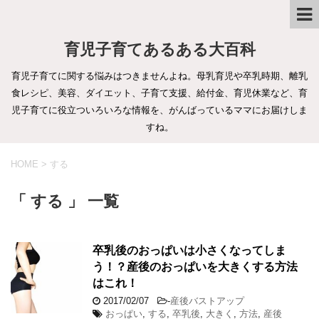
育児子育てあるある大百科
育児子育てに関する悩みはつきませんよね。母乳育児や卒乳時期、離乳
食レシピ、美容、ダイエット、子育て支援、給付金、育児休業など、育
児子育てに役立ついろいろな情報を、がんばっているママにお届けしま
すね。
HOME
>
する
「 する 」 一覧
卒乳後のおっぱいは小さくなってしま
う！？産後のおっぱいを大きくする方法
はこれ！
2017/02/07
-
産後バストアップ
おっぱい
,
する
,
卒乳後
,
大きく
,
方法
,
産後