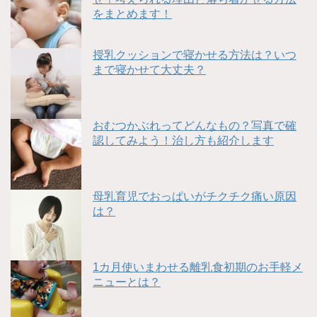
をまとめます！
授乳クッションで寝かせる方法は？いつ
まで寝かせて大丈夫？
おむつかぶれってどんなもの？写真で確
認してみよう！治し方も紹介します
母乳育児でおっぱいがチクチク痛い原因
は？
1カ月使いまわせる離乳食初期のお手軽メ
ニューとは？