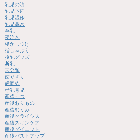
乳児の咳
乳児下痢
乳児湿疹
乳児鼻水
卒乳
夜泣き
寝かしつけ
指しゃぶり
授乳グッズ
断乳
未分類
歯ぐずり
歯固め
母乳育児
産後うつ
産後おりもの
産後むくみ
産後クライシス
産後スキンケア
産後ダイエット
産後バストアップ