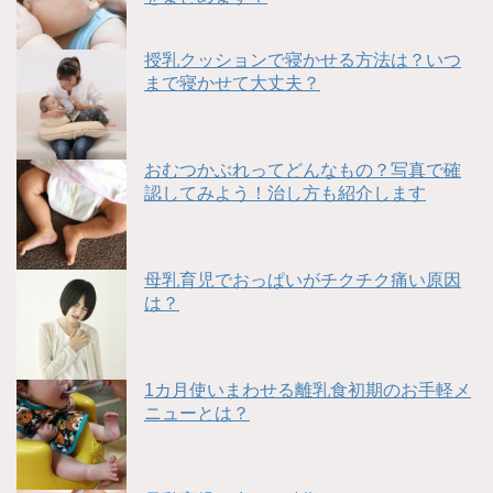
授乳クッションで寝かせる方法は？いつ
まで寝かせて大丈夫？
おむつかぶれってどんなもの？写真で確
認してみよう！治し方も紹介します
母乳育児でおっぱいがチクチク痛い原因
は？
1カ月使いまわせる離乳食初期のお手軽メ
ニューとは？