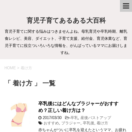
育児子育てあるある大百科
育児子育てに関する悩みはつきませんよね。母乳育児や卒乳時期、離乳
食レシピ、美容、ダイエット、子育て支援、給付金、育児休業など、育
児子育てに役立ついろいろな情報を、がんばっているママにお届けしま
すね。
HOME
>
着け方
「 着け方 」 一覧
卒乳後にはどんなブラジャーがおすす
め？正しい着け方は？
2017/03/30
-
卒乳
,
産後バストアップ
おすすめ
,
ブラジャー
,
卒乳後
,
着け方
赤ちゃんがついに卒乳を迎えたというママ、お疲れ