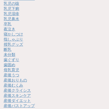
乳児の咳
乳児下痢
乳児湿疹
乳児鼻水
卒乳
夜泣き
寝かしつけ
指しゃぶり
授乳グッズ
断乳
未分類
歯ぐずり
歯固め
母乳育児
産後うつ
産後おりもの
産後むくみ
産後クライシス
産後スキンケア
産後ダイエット
産後バストアップ