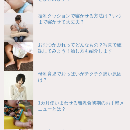
授乳クッションで寝かせる方法は？いつ
まで寝かせて大丈夫？
おむつかぶれってどんなもの？写真で確
認してみよう！治し方も紹介します
母乳育児でおっぱいがチクチク痛い原因
は？
1カ月使いまわせる離乳食初期のお手軽メ
ニューとは？