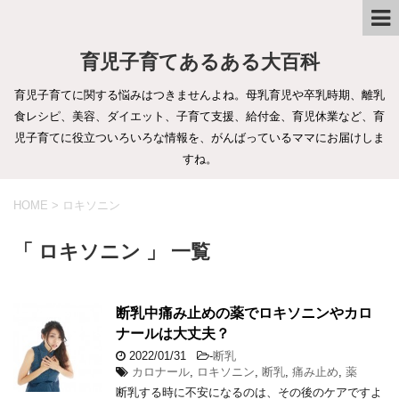
育児子育てあるある大百科
育児子育てに関する悩みはつきませんよね。母乳育児や卒乳時期、離乳
食レシピ、美容、ダイエット、子育て支援、給付金、育児休業など、育
児子育てに役立ついろいろな情報を、がんばっているママにお届けしま
すね。
HOME
>
ロキソニン
「 ロキソニン 」 一覧
断乳中痛み止めの薬でロキソニンやカロ
ナールは大丈夫？
2022/01/31
-
断乳
カロナール
,
ロキソニン
,
断乳
,
痛み止め
,
薬
断乳する時に不安になるのは、その後のケアですよ